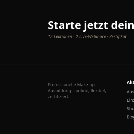
Starte jetzt de
12 Lektionen · 2 Live-Webinare · Zertifikat
Ak
Professionelle Make-up-
Ausbildung – online, flexibel,
Aus
zertifiziert.
Ein
Sh
Blo