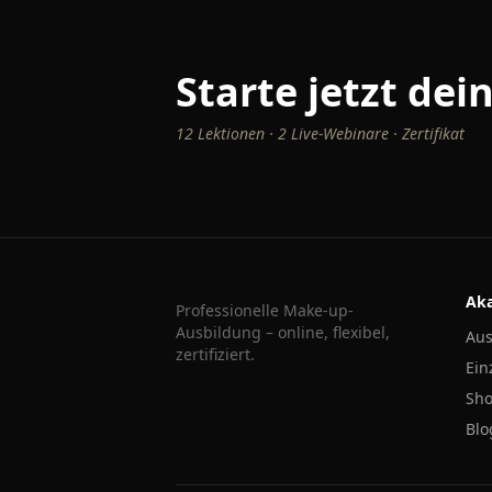
Starte jetzt de
12 Lektionen · 2 Live-Webinare · Zertifikat
Ak
Professionelle Make-up-
Ausbildung – online, flexibel,
Aus
zertifiziert.
Ein
Sh
Blo