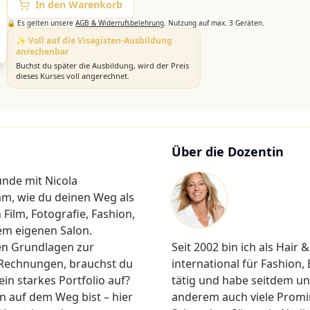
In den Warenkorb
🔒 Es gelten unsere
AGB & Widerrufsbelehrung
. Nutzung auf max. 3 Geräten.
✨ Voll auf die Visagisten-Ausbildung
anrechenbar
Buchst du später die Ausbildung, wird der Preis
dieses Kurses voll angerechnet.
Über die Dozentin
unde mit Nicola
m, wie du deinen Weg als
 Film, Fotografie, Fashion,
em eigenen Salon.
gen Grundlagen zur
Seit 2002 bin ich als Hair
u Rechnungen, brauchst du
international für Fashion
in starkes Portfolio auf?
tätig und habe seitdem u
n auf dem Weg bist – hier
anderem auch viele Promin