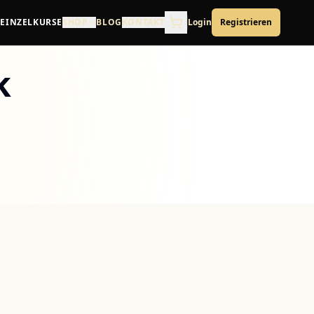
EINZELKURSE
SHOP
BLOG
KONTAKT
Login
Registrieren
k